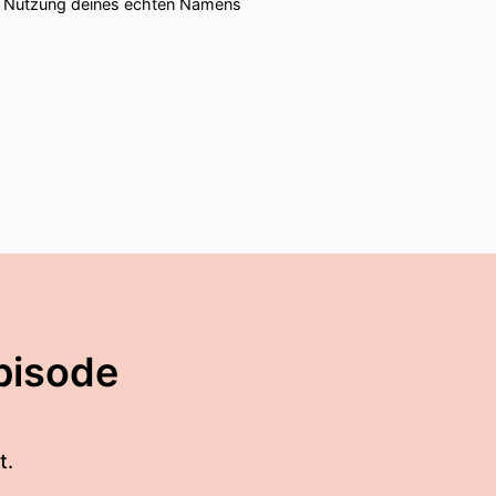
ie Nutzung deines echten Namens
pisode
t.