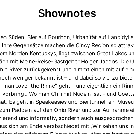
Shownotes
 den Süden, Bier auf Bourbon, Urbanität auf Landidylle
Ihre Gegensätze machen die Cincy Region so attrakti
dem Norden Kentuckys, liegt zwischen Great Lakes un
ch mit Meine-Reise-Gastgeber Holger Jacobs. Die US
Ohio River zurückgekehrt und nimmt einen mit auf ei
och weniger bekannt ist – und dabei so viel zu biet
em man „over the Rhine” geht – und eigentlich ein Ri
vorbringt. Wo man Chili mit Nudeln isst – und Goetta
hat. Es geht in Speakeasies und Biertunnel, ein Museu
 zum Paddeln auf den Ohio River und zur Aufnahme e
spirierend und informativ, sondern auch ausgesproch
s sich am Ende verabschiedet mit „Wir sehen uns in 